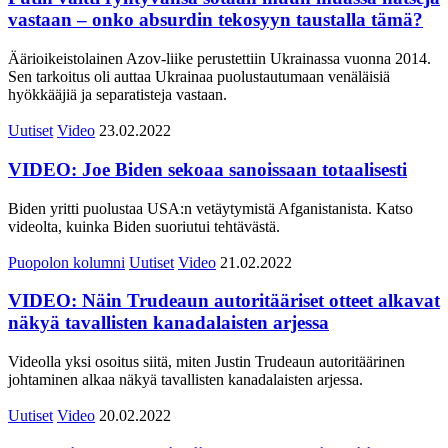
vastaan – onko absurdin tekosyyn taustalla tämä?
Äärioikeistolainen Azov-liike perustettiin Ukrainassa vuonna 2014.
Sen tarkoitus oli auttaa Ukrainaa puolustautumaan venäläisiä
hyökkääjiä ja separatisteja vastaan.
Uutiset
Video
23.02.2022
VIDEO: Joe Biden sekoaa sanoissaan totaalisesti
Biden yritti puolustaa USA:n vetäytymistä Afganistanista. Katso
videolta, kuinka Biden suoriutui tehtävästä.
Puopolon kolumni
Uutiset
Video
21.02.2022
VIDEO: Näin Trudeaun autoritääriset otteet alkavat
näkyä tavallisten kanadalaisten arjessa
Videolla yksi osoitus siitä, miten Justin Trudeaun autoritäärinen
johtaminen alkaa näkyä tavallisten kanadalaisten arjessa.
Uutiset
Video
20.02.2022