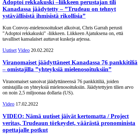
Adoptoi rekkakuski –liikkeen perustajan tili
Kanadassa jäädytetty – ”Trudeau on tehnyt
ystävällisistä ihmisistä rikollisia”
Kun Convoy-mielenosoitukset alkoivat, Chris Garrah perusti
"Adoptoi rekkakuski" -liikkeen. Liikkeen Ajatuksena on, että
tavalliset kansalaiset auttavat kuskeja arjessa.
Uutiset
Video
20.02.2022
Viranomaiset jäädyttäneet Kanadassa 76 pankkitiliä
– omistajilla ”yhteyksiä mielenosoituksiin”
Viranomaiset sanoivat jäädyttäneensä 76 pankkitiliä, joiden
omistajilla on yhteyksiä mielenosoituksiin. Jäädytettyjen tilien arvo
on noin 2,5 miljoonaa dollaria (US).
Video
17.02.2022
VIDEO: Nämä uutiset jäivät kertomatta / Project
veritas, Trudeaun törkeydet, väärästä pronominista
opettajalle potkut