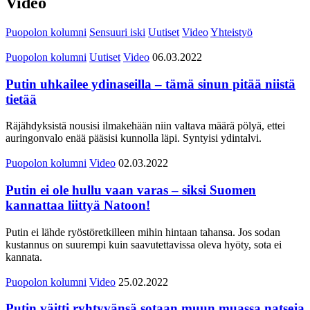
Video
Puopolon kolumni
Sensuuri iski
Uutiset
Video
Yhteistyö
Puopolon kolumni
Uutiset
Video
06.03.2022
Putin uhkailee ydinaseilla – tämä sinun pitää niistä
tietää
Räjähdyksistä nousisi ilmakehään niin valtava määrä pölyä, ettei
auringonvalo enää pääsisi kunnolla läpi. Syntyisi ydintalvi.
Puopolon kolumni
Video
02.03.2022
Putin ei ole hullu vaan varas – siksi Suomen
kannattaa liittyä Natoon!
Putin ei lähde ryöstöretkilleen mihin hintaan tahansa. Jos sodan
kustannus on suurempi kuin saavutettavissa oleva hyöty, sota ei
kannata.
Puopolon kolumni
Video
25.02.2022
Putin väitti ryhtyvänsä sotaan muun muassa natseja