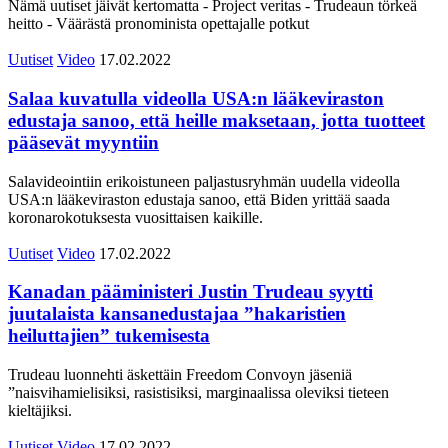
Nämä uutiset jäivät kertomatta - Project veritas - Trudeaun törkeä
heitto - Väärästä pronominista opettajalle potkut
Uutiset
Video
17.02.2022
Salaa kuvatulla videolla USA:n lääkeviraston
edustaja sanoo, että heille maksetaan, jotta tuotteet
pääsevät myyntiin
Salavideointiin erikoistuneen paljastusryhmän uudella videolla
USA:n lääkeviraston edustaja sanoo, että Biden yrittää saada
koronarokotuksesta vuosittaisen kaikille.
Uutiset
Video
17.02.2022
Kanadan pääministeri Justin Trudeau syytti
juutalaista kansanedustajaa ”hakaristien
heiluttajien” tukemisesta
Trudeau luonnehti äskettäin Freedom Convoyn jäseniä
”naisvihamielisiksi, rasistisiksi, marginaalissa oleviksi tieteen
kieltäjiksi.
Uutiset
Video
17.02.2022