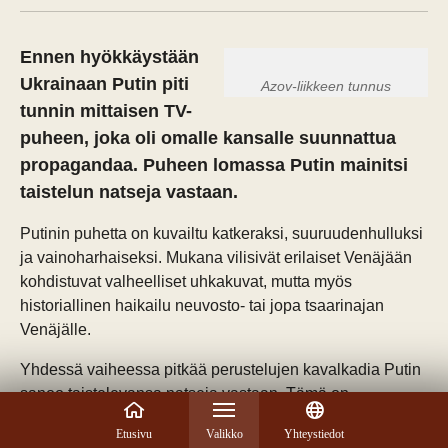
Ennen hyökkäystään
Ukrainaan Putin piti
Azov-liikkeen tunnus
tunnin mittaisen TV-
puheen, joka oli omalle kansalle suunnattua
propagandaa. Puheen lomassa Putin mainitsi
taistelun natseja vastaan.
Putinin puhetta on kuvailtu katkeraksi, suuruudenhulluksi
ja vainoharhaiseksi. Mukana vilisivät erilaiset Venäjään
kohdistuvat valheelliset uhkakuvat, mutta myös
historiallinen haikailu neuvosto- tai jopa tsaarinajan
Venäjälle.
Yhdessä vaiheessa pitkää perustelujen kavalkadia Putin
sanoo taistelevansa natseja vastaan. Tämä on
kuulostanut monen mielestä täysin absurdilta
Etusivu
Valikko
Yhteystiedot
mielikuvituksen tuotteelta. Kuitenkin niin kuin valheissa