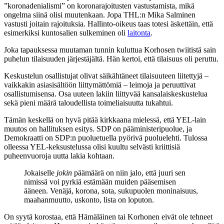
”koronadenialismi” on koronarajoitusten vastustamista, mikä
ongelma siinä olisi muutenkaan. Jopa THL:n Mika Salminen
vastusti joitain rajoituksia. Hallinto-oikeus taas totesi äskettäin, että
esimerkiksi kuntosalien sulkeminen oli
laitonta
.
Joka tapauksessa muutaman tunnin kuluttua Korhosen twiitistä sain
puhelun tilaisuuden järjestäjältä. Hän kertoi, että tilaisuus oli peruttu.
Keskustelun osallistujat olivat säikähtäneet tilaisuuteen liitettyjä –
vaikkakin asiasisältöön liittymättömiä – leimoja ja peruuttivat
osallistumisensa. Osa uuteen lakiin liittyvää kansalaiskeskustelua
sekä pieni määrä taloudellista toimeliaisuutta tukahtui.
Tämän keskellä on hyvä pitää kirkkaana mielessä, että YEL-lain
muutos on hallituksen esitys. SDP on pääministeripuolue, ja
Demokraatti on SDP:n puoluetuella pyörivä puoluelehti. Tulossa
olleessa YEL-keksustelussa olisi kuultu selvästi kriittisiä
puheenvuoroja uutta lakia kohtaan.
Jokaiselle
jokin
päämäärä on niin jalo, että juuri sen
nimissä voi pyrkiä estämään muiden pääsemisen
ääneen. Venäjä, korona, sota, sukupuolen moninaisuus,
maahanmuutto, uskonto, lista on loputon.
On syytä korostaa, että Hämäläinen tai Korhonen eivät ole tehneet