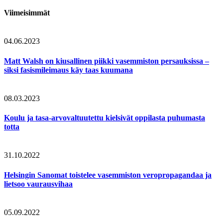
Viimeisimmät
04.06.2023
Matt Walsh on kiusallinen piikki vasemmiston persauksissa –
siksi fasismileimaus käy taas kuumana
08.03.2023
Koulu ja tasa-arvovaltuutettu kielsivät oppilasta puhumasta
totta
31.10.2022
Helsingin Sanomat toistelee vasemmiston veropropagandaa ja
lietsoo vaurausvihaa
05.09.2022