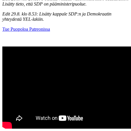
Lisätty tieto, että SDP on pääministeripuolue.
Edit 29.8. klo 8.53: Lisätty kappale SDP:n ja Demokraatin
yhteydestä YEL-lakiin.
Tue Puopoloa Patreonissa