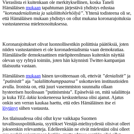
Vieraslista ei kuitenkaan ole merkityksellinen, koska Taneli
Hämäläisen
mukaan
tapahtuman järjestävä yhdistys edustaa
”koronadenialismia ja salaliittohörhöilyä”
. Yhtenä todisteena oli se,
että Hämäläisen mukaan yhdistys on ollut mukana koronarajoituksia
vastustaneessa mielenosoituksessa.
Koronarajoitukset olivat luonnollisestikin poliittisia päätöksiä, joten
niiden vastustaminen ei ole koronadenialismia vaan demokratiaa.
Hämäläiselle demokraattinen mielipiteenilmaus kuitenkin näyttää
olevan syy ryhtyä toimiin, joten hän käynnisti Twitter-kampanjan
tilaisuutta vastaan.
Hämäläisen
mukaan
hänen tavoitteenaan oli, etteivät
”denialistit”
ja
”putinistit”
aja
”salaliittohumppaansa”
uskottavien instituutioiden
avulla. Ironista on, että juuri vasemmiston suunnalta ollaan
hysteerisen huolissaan ”putinismista”. Epäselvää on, mitä salaliittoja
ja kuka
YEL-lakia
koskeneessa keskustelussa olisi ajanut. Ajatus
onkin sen verran kaukaa haettu, että edes Hämäläinen itse ei
löytänyt
siihen vastausta.
Jos tilaisuudessa olisi ollut kyse vaikkapa Suomen
tuvallisuuspolitiikasta, syytökset Venäjä-mielisyydestä olisivat olleet
jokseenkin relevantteja. Edelleenkään ne eivät mielestäni olisi olleet