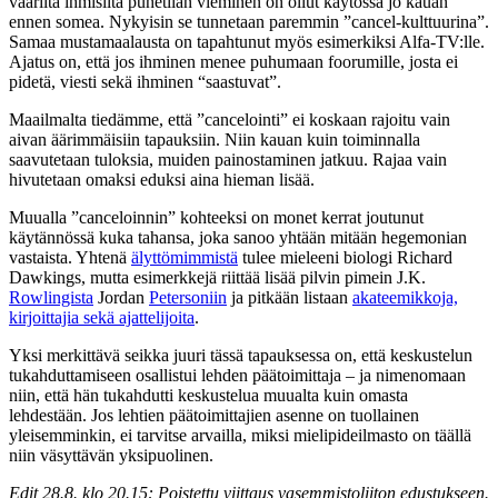
vääriltä ihmisiltä puhetilan vieminen on ollut käytössä jo kauan
ennen somea. Nykyisin se tunnetaan paremmin ”cancel-kulttuurina”.
Samaa mustamaalausta on tapahtunut myös esimerkiksi Alfa-TV:lle.
Ajatus on, että jos ihminen menee puhumaan foorumille, josta ei
pidetä, viesti sekä ihminen “saastuvat”.
Maailmalta tiedämme, että ”cancelointi” ei koskaan rajoitu vain
aivan äärimmäisiin tapauksiin. Niin kauan kuin toiminnalla
saavutetaan tuloksia, muiden painostaminen jatkuu. Rajaa vain
hivutetaan omaksi eduksi aina hieman lisää.
Muualla ”canceloinnin” kohteeksi on monet kerrat joutunut
käytännössä kuka tahansa, joka sanoo yhtään mitään hegemonian
vastaista. Yhtenä
älyttömimmistä
tulee mieleeni biologi Richard
Dawkings, mutta esimerkkejä riittää lisää pilvin pimein J.K.
Rowlingista
Jordan
Petersoniin
ja pitkään listaan
akateemikkoja,
kirjoittajia sekä ajattelijoita
.
Yksi merkittävä seikka juuri tässä tapauksessa on, että keskustelun
tukahduttamiseen osallistui lehden päätoimittaja – ja nimenomaan
niin, että hän tukahdutti keskustelua muualta kuin omasta
lehdestään. Jos lehtien päätoimittajien asenne on tuollainen
yleisemminkin, ei tarvitse arvailla, miksi mielipideilmasto on täällä
niin väsyttävän yksipuolinen.
Edit 28.8. klo 20.15: Poistettu viittaus vasemmistoliiton edustukseen.