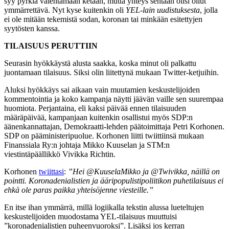
syy pyrkiä vaientamaan ketään, mutta yhteys sentään olisi ollut
ymmärrettävä. Nyt kyse kuitenkin oli
YEL-lain uudistuksesta
, jolla
ei ole mitään tekemistä sodan, koronan tai minkään esitettyjen
syytösten kanssa.
TILAISUUS PERUTTIIN
Seurasin hyökkäystä alusta saakka, koska minut oli palkattu
juontamaan tilaisuus. Siksi olin liitettynä mukaan Twitter-ketjuihin.
Aluksi hyökkäys sai aikaan vain muutamien keskustelijoiden
kommentointia ja koko kampanja näytti jäävän vaille sen suurempaa
huomiota. Perjantaina, eli kaksi päivää ennen tilaisuuden
määräpäivää, kampanjaan kuitenkin osallistui myös SDP:n
äänenkannattajan, Demokraatti-lehden päätoimittaja Petri Korhonen.
SDP on pääministeripuolue. Korhonen liitti twiittiinsä mukaan
Finanssiala Ry:n johtaja Mikko Kuuselan ja STM:n
viestintäpäällikkö Vivikka Richtin.
Korhonen
twiittasi
:
”Hei @KuuselaMikko ja @Twivikka, näillä on
pointti. Koronadenialistien ja ääripopulistipoliitikon puhetilaisuus ei
ehkä ole paras paikka yhteisöjenne viesteille.”
En itse ihan ymmärrä, millä logiikalla tekstin alussa lueteltujen
keskustelijoiden muodostama YEL-tilaisuus muuttuisi
”koronadenialistien puheenvuoroksi”. Lisäksi jos kerran