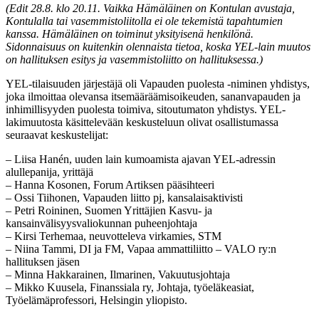
(Edit 28.8. klo 20.11.
Vaikka Hämäläinen on Kontulan avustaja,
Kontulalla tai vasemmistoliitolla ei ole tekemistä tapahtumien
kanssa. Hämäläinen on toiminut yksityisenä henkilönä.
Sidonnaisuus on kuitenkin olennaista tietoa, koska YEL-lain muutos
on hallituksen esitys ja vasemmistoliitto on hallituksessa.)
YEL-tilaisuuden järjestäjä oli Vapauden puolesta -niminen yhdistys,
joka ilmoittaa olevansa itsemääräämisoikeuden, sananvapauden ja
inhimillisyyden puolesta toimiva, sitoutumaton yhdistys. YEL-
lakimuutosta käsittelevään keskusteluun olivat osallistumassa
seuraavat keskustelijat:
– Liisa Hanén, uuden lain kumoamista ajavan YEL-adressin
alullepanija, yrittäjä
– Hanna Kosonen, Forum Artiksen pääsihteeri
– Ossi Tiihonen, Vapauden liitto pj, kansalaisaktivisti
– Petri Roininen, Suomen Yrittäjien Kasvu- ja
kansainvälisyysvaliokunnan puheenjohtaja
– Kirsi Terhemaa, neuvotteleva virkamies, STM
– Niina Tammi, DI ja FM, Vapaa ammattiliitto – VALO ry:n
hallituksen jäsen
– Minna Hakkarainen, Ilmarinen, Vakuutusjohtaja
– Mikko Kuusela, Finanssiala ry, Johtaja, työeläkeasiat,
Työelämäprofessori, Helsingin yliopisto.