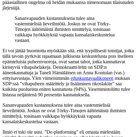
pääasiallinen ongelma oli heidän mukaansa nimenomaan tilaisuuden
järjestäjä.
Sananvapauden kustannuksena tulee aina
vastenmielisiä lieveilmiötä. Joskus ne ovat Törky-
Timojen ääliömäistä ihmisten nimittelyä, toisinaan
vaikkapa hyökkäyksiä vapaata kansalaiskeskustelua
vastaan.
Ei voi jättää huomiotta myöskään sitä, että tyypillisesti toimijat, jotka
tällä tavoin pyrkivät rajaamaan julkisesta keskustelusta pois itselleen
epämieluisia puheenvuoroja, ovat samat tahot, jotka kannattavat
kiristyviä vihapuhelakeja. Demokraatti-lehti on SDP:n
äänenkannattaja ja Taneli Hämäläinen on Anna Kontulan (vas.)
erityisavustaja. Ylen viimeisimmän
eduskuntavaalikoneen
mukaan
SDP:ssä ”vihapuheen määrittely ja lisääminen rikoslakiin” saa
kaikista puolueista eniten kannatusta (94%). Vasemmistoliitto tulee
listassa neljäntenä 90 prosentin kannatuksella.
Sananvapauden kustannuksena tulee aina vastenmielisiä
lieveilmiötä. Joskus ne ovat Törky-Timojen ääliömäistä ihmisten
nimittelyä, toisinaan vaikkapa hyökkäyksiä vapaata
kansalaiskeskustelua vastaan.
Ilmiö ei toki ole uusi. ”De-platforming” eli omasta mielestään