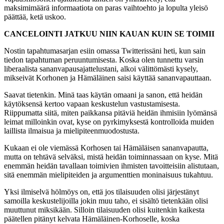
maksimimäärä informaatiota on paras vaihtoehto ja lopulta yleisö
päättää, ketä uskoo.
CANCELOINTI JATKUU NIIN KAUAN KUIN SE TOIMII
Nostin tapahtumasarjan esiin omassa Twitterissäni heti, kun sain
tiedon tapahtuman peruuntumisesta. Koska olen tunnettu varsin
liberaalista sananvapausajattelustani, alkoi välittömästi kysely,
mikseivät Korhonen ja Hämäläinen saisi käyttää sananvapauttaan.
Saavat tietenkin. Minä taas käytän omaani ja sanon, että heidän
käytöksensä kertoo vapaan keskustelun vastustamisesta.
Riippumatta siitä, miten paikkansa pitäviä heidän ihmisiin lyömänsä
leimat milloinkin ovat, kyse on pyrkimyksestä kontrolloida muiden
laillista ilmaisua ja mielipiteenmuodostusta.
Kukaan ei ole viemässä Korhosen tai Hämäläisen sananvapautta,
mutta on tehtävä selväksi, mistä heidän toiminnassaan on kyse. Mitä
enemmän heidän tavallaan toimivien ihmisten tavoitteisiin alistutaan,
sitä enemmän mielipiteiden ja argumenttien moninaisuus tukahtuu.
Yksi ilmiselvä hölmöys on, että jos tilaisuuden olisi järjestänyt
samoilla keskustelijoilla jokin muu taho, ei sisältö tietenkään olisi
muuttunut miksikään. Silloin tilaisuuden olisi kuitenkin kaikesta
päätellen pitänyt kelvata Hämäläinen-Korhoselle, koska