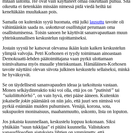
mitään laitonta. He ovat vain käyttäneet omaa oikeuttaan puhua. Sitä
oikeutta ei tietenkään missään nimessä pidä viedä heiltä tai
keneltäkään muultakaan pois.
Samalla on kuitenkin syytä huomata, että julki
lausuttu
tavoite oli
vähintäänkin saada ns.
uskottavat osallistujat
perumaan oma
osallistumisensa. Toisin sanoen he käyttivät sananvapauttaan muun
yhteiskunnallisen keskustelun rajoittamiseksi.
Jostain syystä he katsovat olevansa ikään kuin kaiken keskustelun
ylimpiä valvojia. Petri Korhonen ei tyydy toimimaan ainoastaan
Demokraatti-lehden päätoimittajana vaan pyrkii ulottamaan
toimivaltansa myös muualle yhteiskuntaan. Hämäläinen-Korhosen
tavoite näyttäisi olevan siivota julkinen keskustelu sellaiseksi, minkä
he hyväksyvät.
Se on täydellisesti sananvapauden ideaa ja tarkoitusta vastaan.
Monen selkäydinreaktio toki voi olla, että jos on
”putinisti”
tai
”salaliittohörhö”
, on vain hyvä, ettei pääse ääneen. Kuitenkin
jokaiselle
jokin
päämäärä on niin jalo, että juuri sen nimissä voi
pyrkiä estämään muiden puhumisen. Venäjä, korona, sota,
sukupuolen moninaisuus, maahanmuutto, uskonto, lista on loputon.
Jos jokaista kuunnellaan, keskustelu loppuu kokonaan. Siksi
yhtäkään “suun tukkijaa” ei pitäisi kuunnella. Valistuksen
vapausfilosofien ajatuksista lähtien on ymmärretty, että