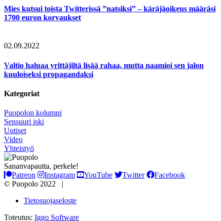
Mies kutsui toista Twitterissä ”natsiksi” – käräjäoikeus määräsi
1700 euron korvaukset
02.09.2022
Valtio haluaa yrittäjiltä lisää rahaa, mutta naamioi sen jalon
kuuloiseksi propagandaksi
Kategoriat
Puopolon kolumni
Sensuuri iski
Uutiset
Video
Yhteistyö
Sananvapautta, perkele!
Patreon
Instagram
YouTube
Twitter
Facebook
© Puopolo 2022 |
Tietosuojaseloste
Toteutus:
Iggo Software