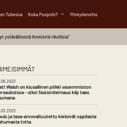
lon Tubessa
Kuka Puopolo?
Yhteydenotto
ystävällisistä ihmisistä rikollisia”
IIMEISIMMÄT
.06.2023
tt Walsh on kiusallinen piikki vasemmiston
rsauksissa – siksi fasismileimaus käy taas
uumana
.03.2023
ulu ja tasa-arvovaltuutettu kielsivät oppilasta
uhumasta totta