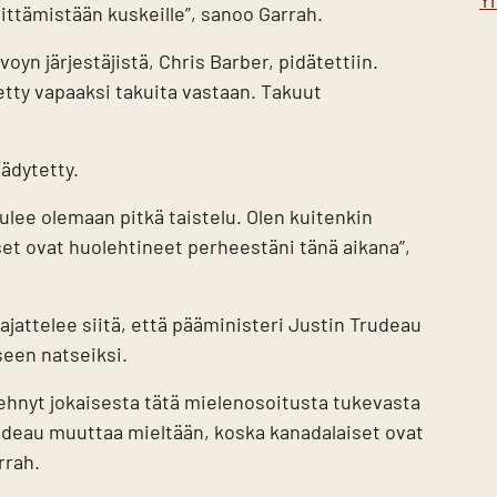
Y
littämistään kuskeille”, sanoo Garrah.
oyn järjestäjistä, Chris Barber, pidätettiin.
tty vapaaksi takuita vastaan. Takuut
äädytetty.
ulee olemaan pitkä taistelu. Olen kuitenkin
set ovat huolehtineet perheestäni tänä aikana”,
 ajattelee siitä, että pääministeri Justin Trudeau
seen natseiksi.
tehnyt jokaisesta tätä mielenosoitusta tukevasta
rudeau muuttaa mieltään, koska kanadalaiset ovat
rrah.