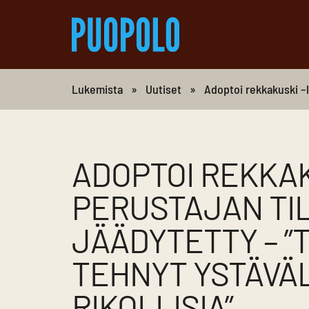
Lukemista
»
Uutiset
»
Adoptoi rekkakuski –li
ADOPTOI REKKAK
PERUSTAJAN TI
JÄÄDYTETTY – ”
TEHNYT YSTÄVÄL
RIKOLLISIA”