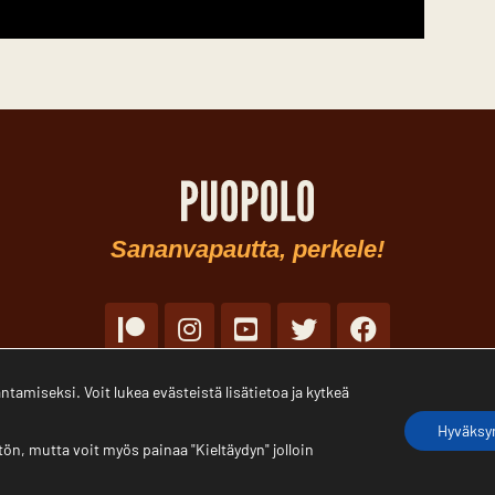
Sananvapautta, perkele!
Patreon
Instagram
YouTube
Twitter
Facebook
amiseksi. Voit lukea evästeistä lisätietoa ja kytkeä
© Puopolo 2022 |
Tietosuojaseloste
Toteutus:
Iggo Software
Hyväksyn
ön, mutta voit myös painaa "Kieltäydyn" jolloin