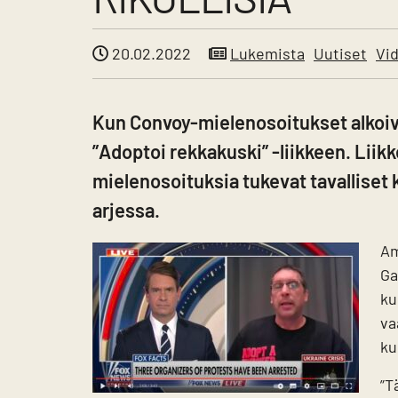
20.02.2022
Lukemista
Uutiset
Vi
Kun Convoy-mielenosoitukset alkoiva
”Adoptoi rekkakuski” -liikkeen. Liik
mielenosoituksia tukevat tavalliset
arjessa.
Am
Ga
ku
va
ku
”T