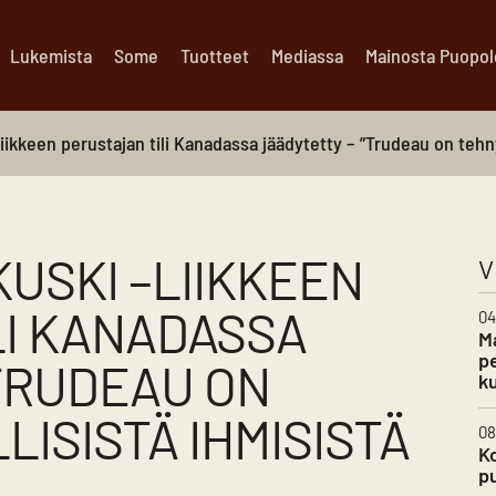
Lukemista
Some
Tuotteet
Mediassa
Mainosta Puopo
ikkeen perustajan tili Kanadassa jäädytetty – ”Trudeau on tehnyt 
USKI –LIIKKEEN
V
LI KANADASSA
04
Ma
pe
TRUDEAU ON
k
LISISTÄ IHMISISTÄ
08
Ko
p