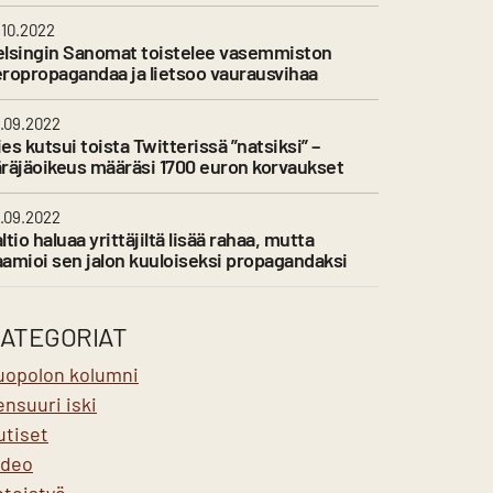
.10.2022
elsingin Sanomat toistelee vasemmiston
ropropagandaa ja lietsoo vaurausvihaa
.09.2022
es kutsui toista Twitterissä ”natsiksi” –
räjäoikeus määräsi 1700 euron korvaukset
.09.2022
ltio haluaa yrittäjiltä lisää rahaa, mutta
amioi sen jalon kuuloiseksi propagandaksi
ATEGORIAT
uopolon kolumni
nsuuri iski
utiset
ideo