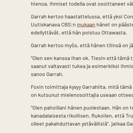
hienoa. Ihmiset todella ovat osoittaneet vä
Garrah kertoo haastattelussa, että yksi Conv
Uutiskanava CBS:n
mukaan
hänet on pääste
edellyttävät, että hän poistuu Ottawasta.
Garrah kertoo myös, että hänen tilinsä on j
”Olen sen kanssa ihan ok. Tiesin että tämä t
saanut valtavasti tukea ja esimerkiksi ihmi
sanoo Garrah.
Foxin toimittaja kysyy Garrahilta, mitä tämä
on kutsunut mielenosoittajia useaan ottee
”Olen pahoillani hänen puolestaan. Hän on 
kanadalaisesta rikollisen. Rukoilen, että T
olleet pakahduttavan ystävällisiä”, jatkaa Ga