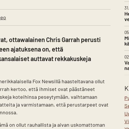
31
H
deo
ve
05
Mi
t, ottawalainen Chris Garrah perusti
kä
keen ajatuksena on, että
02
 kansalaiset auttavat rekkakuskeja
Va
na
erikkalaisella Fox Newsillä haasteltavana ollut
K
rrah kertoo, että ihmiset ovat päästäneet
skeja koteihinsa peseytymään, vaihtamaan
P
atteita ja varmistamaan, että perustarpeet ovat
Se
nnossa.
U
V
ämä on ollut rauhallista ja aivan uskomattoman