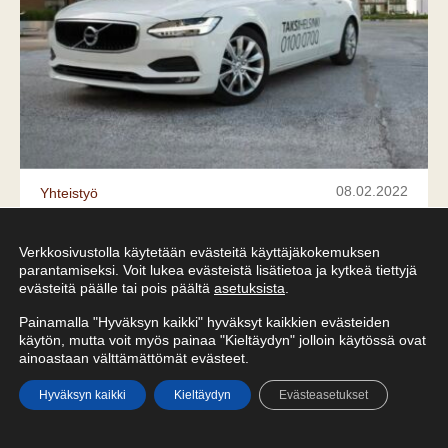
08.02.2022
Yhteistyö
”SANANVAPAUTTA, PERKELE!” -T-
Verkkosivustolla käytetään evästeitä käyttäjäkokemuksen
PAIDAT ROIMALLA ALENNUKSELLA
parantamiseksi. Voit lukea evästeistä lisätietoa ja kytkeä tiettyjä
TAKSIKYYDIN YHTEYDESSÄ!
evästeitä päälle tai pois päältä
asetuksista
.
Painamalla "Hyväksyn kaikki" hyväksyt kaikkien evästeiden
käytön, mutta voit myös painaa "Kieltäydyn" jolloin käytössä ovat
ainoastaan välttämättömät evästeet.
Hyväksyn kaikki
Kieltäydyn
Evästeasetukset
Etusivu
Valikko
Yhteystiedot