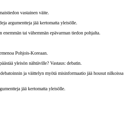
maistiedon vastainen väite.
eja argumentteja jää kertomatta yleisölle.
puen enemmän tai vähemmän epävarman tiedon pohjalta.
ervemenoa Pohjois-Koreaan.
 päästää yleisön nähtäville? Vastaus: debatin.
debatoinnin ja väittelyn myötä misinformaatio jää housut nilkoissa
umentteja jää kertomatta yleisölle.