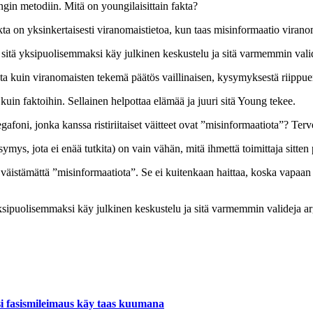
gin metodiin. Mitä on youngilaisittain fakta?
kta on yksinkertaisesti viranomaistietoa, kun taas misinformaatio virano
sitä yksipuolisemmaksi käy julkinen keskustelu ja sitä varmemmin valid
uta kuin viranomaisten tekemä päätös vaillinaisen, kysymyksestä riip
 kuin faktoihin. Sellainen helpottaa elämää ja juuri sitä Young tekee.
gafoni, jonka kanssa ristiriitaiset väitteet ovat ”misinformaatiota”? T
ymys, jota ei enää tutkita) on vain vähän, mitä ihmettä toimittaja sitten
 väistämättä ”misinformaatiota”.
Se ei kuitenkaan haittaa, koska vapaan 
ksipuolisemmaksi käy julkinen keskustelu ja sitä varmemmin valideja arg
si fasismileimaus käy taas kuumana