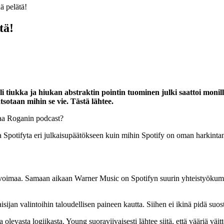
ä pelätä!
tä!
tiukka ja hiukan abstraktin pointin tuominen julki saattoi monille
otaan mihin se vie. Tästä lähtee.
taa Roganin podcast?
aa Spotifyta eri julkaisupäätökseen kuin mihin Spotify on oman harkintan
atyövoimaa. Samaan aikaan Warner Music on Spotifyn suurin yhteistyökump
ijan valintoihin taloudellisen paineen kautta. Siihen ei ikinä pidä suos
evasta logiikasta. Young suoraviivaisesti lähtee siitä, että vääriä väitte