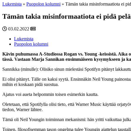
Lukemista
»
Puopolon kolumni
»
Tämän takia misinformaatiota ei pid
Tämän takia misinformaatiota ei pidä pelä
03.02.2022
Lukemista
Puopolon kolumni
Kävin puhumassa A-Studiossa Rogan vs. Young -keissistä. Aika oli 
tässä. Vastaan Marja Sannikan ensimmäiseen kysymykseen ja kats
Sannikka (minulle): Olisiko sinun mielestäsi Spotifyn pitänyt lakkaut
Ei olisi pitänyt. Tälle on kaksi syytä. Ensinnäkin Neil Young painost
mihin ei koskaan pidä suostua.
Ajatus voi aueta helpommin toisen esimerkin kautta.
Oletetaan, että Spotifylla olisi tieto, että Warner Music käyttää orj
tiedon, Warner lähtee.
Tämä oli Neil Youngin toiminnan mekanismi: hän yritti vaikuttaa julkais
Toinen, filosofisemman tason ongelma tulee Youngin ajattelun taustalla ol