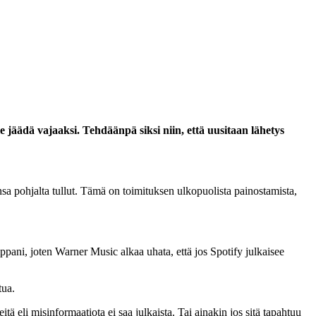
 jäädä vajaaksi. Tehdäänpä siksi niin, että uusitaan lähetys
sa pohjalta tullut. Tämä on toimituksen ulkopuolista painostamista,
pani, joten Warner Music alkaa uhata, että jos Spotify julkaisee
tua.
itä eli misinformaatiota ei saa julkaista. Tai ainakin jos sitä tapahtuu