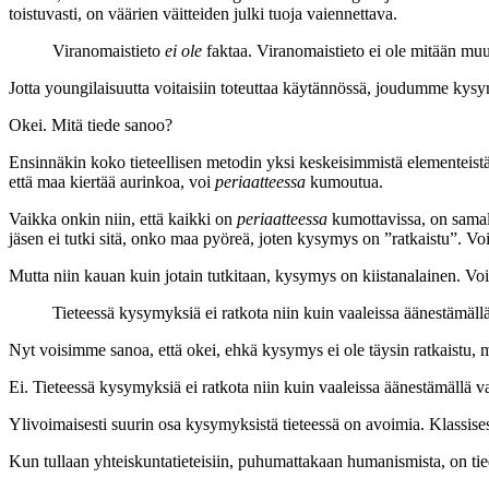
toistuvasti, on väärien väitteiden julki tuoja vaiennettava.
Viranomaistieto
ei ole
faktaa. Viranomaistieto ei ole mitään mu
Jotta youngilaisuutta voitaisiin toteuttaa käytännössä, joudumme kysym
Okei. Mitä tiede sanoo?
Ensinnäkin koko tieteellisen metodin yksi keskeisimmistä elementeistä
että maa kiertää aurinkoa, voi
periaatteessa
kumoutua.
Vaikka onkin niin, että kaikki on
periaatteessa
kumottavissa, on samall
jäsen ei tutki sitä, onko maa pyöreä, joten kysymys on ”ratkaistu”. Vo
Mutta niin kauan kuin jotain tutkitaan, kysymys on kiistanalainen. Voik
Tieteessä kysymyksiä ei ratkota niin kuin vaaleissa äänestämällä 
Nyt voisimme sanoa, että okei, ehkä kysymys ei ole täysin ratkaistu, 
Ei. Tieteessä kysymyksiä ei ratkota niin kuin vaaleissa äänestämällä va
Ylivoimaisesti suurin osa kysymyksistä tieteessä on avoimia. Klassises
Kun tullaan yhteiskuntatieteisiin, puhumattakaan humanismista, on tied