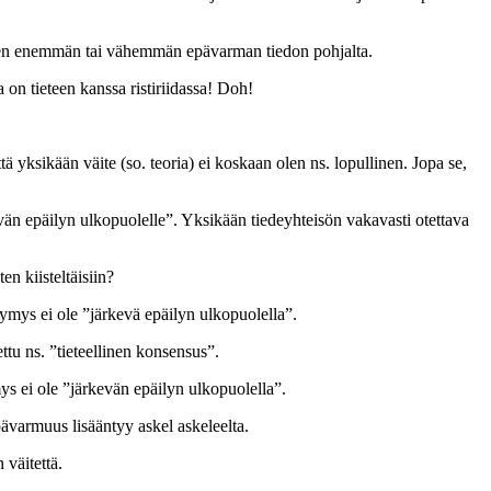
puen enemmän tai vähemmän epävarman tiedon pohjalta.
 on tieteen kanssa ristiriidassa! Doh!
että yksikään väite (so. teoria) ei koskaan olen ns. lopullinen. Jopa se,
evän epäilyn ulkopuolelle”. Yksikään tiedeyhteisön vakavasti otettava
en kiisteltäisiin?
ysymys ei ole ”järkevä epäilyn ulkopuolella”.
ttu ns. ”tieteellinen konsensus”.
mys ei ole ”järkevän epäilyn ulkopuolella”.
pävarmuus lisääntyy askel askeleelta.
 väitettä.