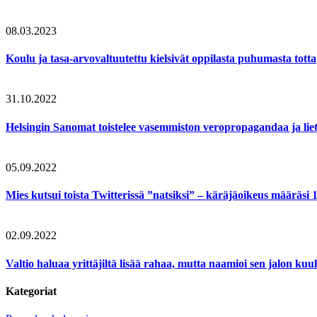
08.03.2023
Koulu ja tasa-arvovaltuutettu kielsivät oppilasta puhumasta totta
31.10.2022
Helsingin Sanomat toistelee vasemmiston veropropagandaa ja lie
05.09.2022
Mies kutsui toista Twitterissä ”natsiksi” – käräjäoikeus määräsi
02.09.2022
Valtio haluaa yrittäjiltä lisää rahaa, mutta naamioi sen jalon ku
Kategoriat