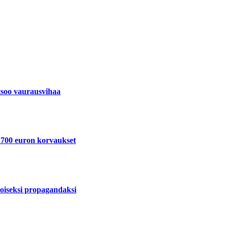
tsoo vaurausvihaa
 1700 euron korvaukset
uloiseksi propagandaksi