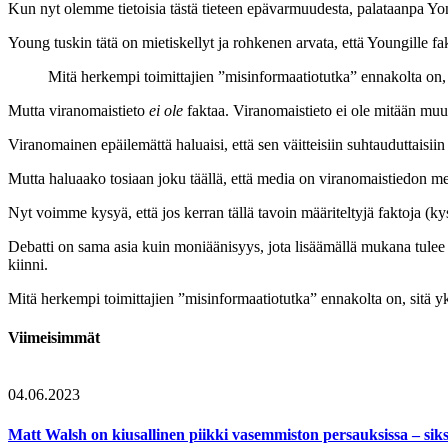
Kun nyt olemme tietoisia tästä tieteen epävarmuudesta, palataanpa Yon
Young tuskin tätä on mietiskellyt ja rohkenen arvata, että Youngille fa
Mitä herkempi toimittajien ”misinformaatiotutka” ennakolta on, 
Mutta viranomaistieto
ei ole
faktaa. Viranomaistieto ei ole mitään mu
Viranomainen epäilemättä haluaisi, että sen väitteisiin suhtauduttaisiin
Mutta haluaako tosiaan joku täällä, että media on viranomaistiedon me
Nyt voimme kysyä, että jos kerran tällä tavoin määriteltyjä faktoja (kys
Debatti on sama asia kuin moniäänisyys, jota
lisäämällä mukana tulee
kiinni.
Mitä herkempi toimittajien ”misinformaatiotutka” ennakolta on, sitä y
Viimeisimmät
04.06.2023
Matt Walsh on kiusallinen piikki vasemmiston persauksissa – sik