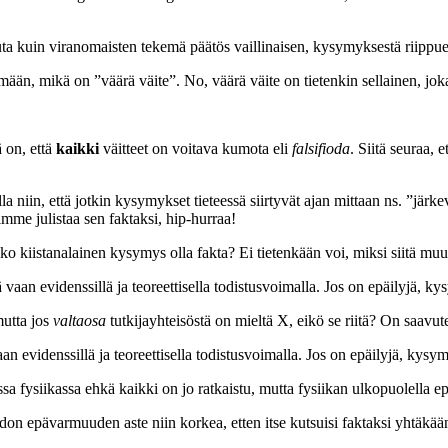
uta kuin viranomaisten tekemä päätös vaillinaisen, kysymyksestä riip
ään, mikä on ”väärä väite”. No, väärä väite on tietenkin sellainen, joka
 on, että
kaikki
väitteet on voitava kumota eli
falsifioda
. Siitä seuraa, 
a niin, että jotkin kysymykset tieteessä siirtyvät ajan mittaan ns. ”järk
imme julistaa sen faktaksi, hip-hurraa!
o kiistanalainen kysymys olla fakta? Ei tietenkään voi, miksi siitä muut
vaan evidenssillä ja teoreettisella todistusvoimalla. Jos on epäilyjä, k
mutta jos
valtaosa
tutkijayhteisöstä on mieltä X, eikö se riitä? On saavute
an evidenssillä ja teoreettisella todistusvoimalla. Jos on epäilyjä, kysy
sa fysiikassa ehkä kaikki on jo ratkaistu, mutta fysiikan ulkopuolella e
on epävarmuuden aste niin korkea, etten itse kutsuisi faktaksi yhtäkään