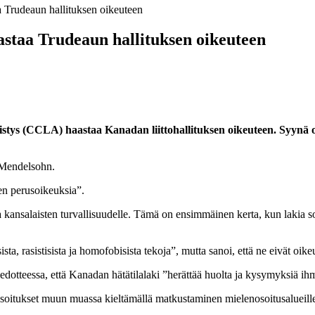
 Trudeaun hallituksen oikeuteen
staa Trudeaun hallituksen oikeuteen
ys (CCLA) haastaa Kanadan liittohallituksen oikeuteen. Syynä on 
 Mendelsohn.
en perusoikeuksia”.
kansalaisten turvallisuudelle. Tämä on ensimmäinen kerta, kun lakia s
a, rasistisista ja homofobisista tekoja”, mutta sanoi, että ne eivät oike
iedotteessa, että Kanadan hätätilalaki ”herättää huolta ja kysymyksiä ih
lenosoitukset muun muassa kieltämällä matkustaminen mielenosoitusaluei