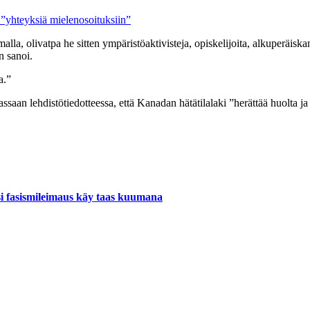
 ”yhteyksiä mielenosoituksiin”
malla, olivatpa he sitten ympäristöaktivisteja, opiskelijoita, alkuperäisk
n sanoi.
a.”
aan lehdistötiedotteessa, että Kanadan hätätilalaki ”herättää huolta j
si fasismileimaus käy taas kuumana