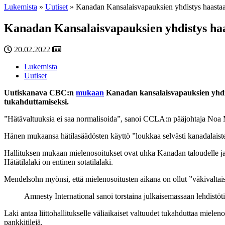
Lukemista
»
Uutiset
»
Kanadan Kansalaisvapauksien yhdistys haastaa
Kanadan Kansalaisvapauksien yhdistys haa
20.02.2022
Lukemista
Uutiset
Uutiskanava CBC:n
mukaan
Kanadan kansalaisvapauksien yhdist
tukahduttamiseksi.
”Hätävaltuuksia ei saa normalisoida”, sanoi CCLA:n pääjohtaja Noa
Hänen mukaansa hätilasäädösten käyttö ”loukkaa selvästi kanadalaist
Hallituksen mukaan mielenosoitukset ovat uhka Kanadan taloudelle ja 
Hätätilalaki on entinen sotatilalaki.
Mendelsohn myönsi, että mielenosoitusten aikana on ollut ”väkivaltaisist
Amnesty International sanoi torstaina julkaisemassaan lehdistöt
Laki antaa liittohallitukselle väliaikaiset valtuudet tukahduttaa mie
pankkitilejä.