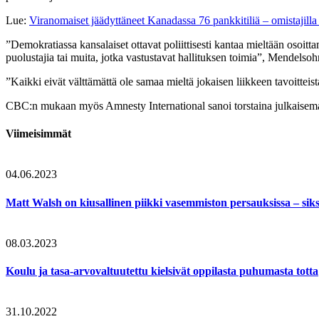
Lue:
Viranomaiset jäädyttäneet Kanadassa 76 pankkitiliä – omistajilla
”Demokratiassa kansalaiset ottavat poliittisesti kantaa mieltään osoitta
puolustajia tai muita, jotka vastustavat hallituksen toimia”, Mendelsoh
”Kaikki eivät välttämättä ole samaa mieltä jokaisen liikkeen tavoitteist
CBC:n mukaan myös Amnesty International sanoi torstaina julkaisemass
Viimeisimmät
04.06.2023
Matt Walsh on kiusallinen piikki vasemmiston persauksissa – sik
08.03.2023
Koulu ja tasa-arvovaltuutettu kielsivät oppilasta puhumasta totta
31.10.2022