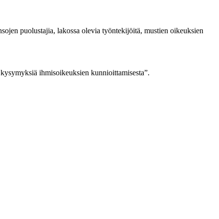
ansojen puolustajia, lakossa olevia työntekijöitä, mustien oikeuksien
a kysymyksiä ihmisoikeuksien kunnioittamisesta”.