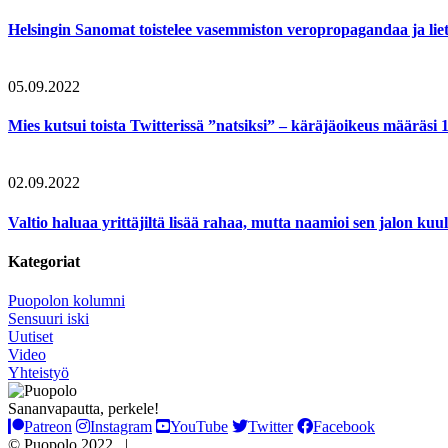
Helsingin Sanomat toistelee vasemmiston veropropagandaa ja lie
05.09.2022
Mies kutsui toista Twitterissä ”natsiksi” – käräjäoikeus määräsi
02.09.2022
Valtio haluaa yrittäjiltä lisää rahaa, mutta naamioi sen jalon ku
Kategoriat
Puopolon kolumni
Sensuuri iski
Uutiset
Video
Yhteistyö
Sananvapautta, perkele!
Patreon
Instagram
YouTube
Twitter
Facebook
© Puopolo 2022 |