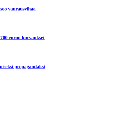
tsoo vaurausvihaa
 1700 euron korvaukset
uloiseksi propagandaksi