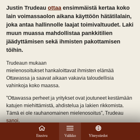
Justin Trudeau
ottaa
ensimmäistä kertaa koko
lain voimassaolon aikana käyttöön hätätilalain,
joka antaa hallinnolle laajat toimivaltuudet. Laki
muun muassa mahdollistaa pankkitilien
jäädyttämisen sekä ihmisten pakottamisen
töihin.
Trudeaun mukaan
mielenosoitukset hankaloittavat ihmisten elämää
Ottawassa ja saavat aikaan vakavia taloudellisia
vahinkoja koko maassa.
”Ottawassa perheet ja yritykset ovat joutuneet kestämään
katujen miehittämistä, ahdistelua ja lakien rikkomista.
Tämä ei ole rauhanomainen mielenosoitus”, Trudeau
sanoi
.
Kanadan hätätilalaki säädettiin vuonna 1988 korvaamaan
Etusivu
Valikko
Yhteystiedot