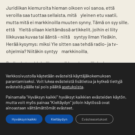
Juridiikan kiemuroita hieman oikoen voi sanoa, että
veroilla saa tuottaa sellaista, mitä yleinen etu vaatii,
mutta mitä ei markkinoilla muuten synny. Tämä on syy sille,
että Yleltä ollaan kieltämässä artikkelit, joihin ei liity
liikkuvaa kuvaa tai ääntä – niitä syntyy ilman Yleäkin.
Herää kysymys: miksi Yle sitten saa tehdä radio- ja tv-
ohjelmia? Niitäkin syntyy markkinoilla.
Radio- ja tv-ohjelmilla on poikkeuslupa silloin, kun ne
täyttävät ns.
yleishyödyllisen palvelun
edellytykset. Muita
Verkkosivustolla käytetään evästeitä käyttäjäkokemuksen
yleishyödyllisiä palveluita ovat esimerkiksi
parantamiseksi. Voit lukea evästeistä lisätietoa ja kytkeä tiettyjä
terveydenhuolto ja julkinen liikenne.
evästeitä päälle tai pois päältä
asetuksista
.
Painamalla "Hyväksyn kaikki" hyväksyt kaikkien evästeiden käytön,
mutta voit myös painaa "Kieltäydyn" jolloin käytössä ovat
ainoastaan välttämättömät evästeet.
Ohjelmakartta paljastaa, että veroilla on hankittu
kaikenlaista Sohvaperunoista Tanskalaiseen
Hyväksyn kaikki
Kieltäydyn
Evästeasetukset
maajussiin ja Tik Tok -videoarvosteluista
Pillupäiväkirjoihin.
Etusivu
Valikko
Yhteystiedot