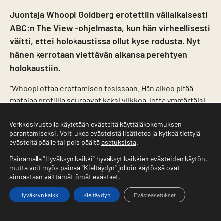
Juontaja Whoopi Goldberg erotettiin väliaikaisesti
ABC:n The View -ohjelmasta, kun hän virheellisesti
väitti, ettei holokaustissa ollut kyse rodusta. Nyt
hänen kerrotaan viettävän aikansa perehtyen
holokaustiin.
“Whoopi ottaa erottamisen tosissaan. Hän aikoo pitää
matalaa profiilia seuraavat kaksi viikkoa, jotta ymmärtäisi
paremmin sanomisiaan”, kertoo lähde Hollywood Lifelle.
“Hän käyttää seuraavat kaksi viikkoa perehtyäkseen
Verkkosivustolla käytetään evästeitä käyttäjäkokemuksen
parantamiseksi. Voit lukea evästeistä lisätietoa ja kytkeä tiettyjä
paremmin holokaustiin ja sen aikana tapahtuneisiin
evästeitä päälle tai pois päältä
asetuksista
.
kauheuksiin.”
Painamalla "Hyväksyn kaikki" hyväksyt kaikkien evästeiden käytön,
Whoopi Goldberg erotetaan kahdeksi viikoksi. Goldberg
mutta voit myös painaa "Kieltäydyn" jolloin käytössä ovat
ainoastaan välttämättömät evästeet.
oli väittänyt eräässä ohjelman jaksossa, ettei
holokaustissa ollut kyse rodusta.
Hyväksyn kaikki
Kieltäydyn
Evästeasetukset
ABC Newsin johtaja Kim Godwin kertoi, että Goldberg
Etusivu
Valikko
Yhteystiedot