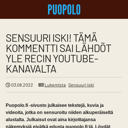
SENSUURI ISKI! TÄMÄ
KOMMENTTI SAI LÄHDÖT
YLE RECIN YOUTUBE-
KANAVALTA
03.08.2022
Lukemista
Sensuuri iski
Puopolo.fi -sivusto julkaisee tekstejä, kuvia ja
videoita, jotka on sensuroitu niiden alkuperäiseltä
alustalta. Julkaisut ovat aina kirjoittajansa
näkemyksiä eivätkä edusta puopolo.fi:tä.
Löydät