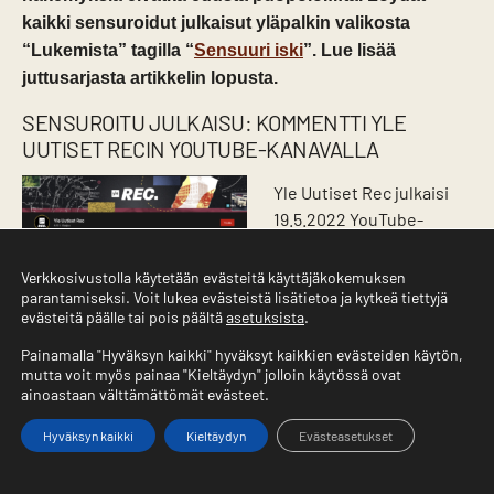
kaikki sensuroidut julkaisut yläpalkin valikosta
“Lukemista” tagilla “
Sensuuri iski
”. Lue lisää
juttusarjasta artikkelin lopusta.
SENSUROITU JULKAISU: KOMMENTTI YLE
UUTISET RECIN YOUTUBE-KANAVALLA
Yle Uutiset Rec julkaisi
19.5.2022 YouTube-
kanavallaan videon
otsikolla ”Tämän takia
Verkkosivustolla käytetään evästeitä käyttäjäkokemuksen
parantamiseksi. Voit lukea evästeistä lisätietoa ja kytkeä tiettyjä
hoitajien palkkoja on
evästeitä päälle tai pois päältä
asetuksista
.
vaikea nostaa”. Annika Salonen kommentoi videota, mutta
kommentti sai hetimiten lähdöt. Tiedossa ei ole, poistiko
Painamalla "Hyväksyn kaikki" hyväksyt kaikkien evästeiden käytön,
mutta voit myös painaa "Kieltäydyn" jolloin käytössä ovat
kommentin YouTube vai Yle. Vaikea kuitenkaan nähdä,
ainoastaan välttämättömät evästeet.
mitä
yhteisösääntöä alla oleva kirjoitus rikkoisi,
YouTuben
joten vähintäänkin kohtuullisella varmuudella voi olettaa,
Hyväksyn kaikki
Kieltäydyn
Evästeasetukset
että poiston on tehnyt Yle.
Etusivu
Valikko
Yhteystiedot