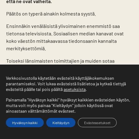
että ne ovat valheita.
Päätös on typerä ainakin kolmesta syystä.
Ensinnäkin venäläisistä ylivoimainen enemmistö saa
tietonsa televisiosta. Sosiaalisen median kanavat ovat
koko väestön mittakaavassa tiedonsaanin kannalta
merkityksettömiä.
Toiseksi länsimaisten toimittajien ja muiden sotaa
seuraavien on entistä vaikeampaa saada tietoa siitä,
millaista propagandaa Venäjällä levitetään. Siksi
Verkkosivustolla käytetään evästeitä käyttäjäkokemuksen
tempauksen vaikutus on kovimmillaan lännessä – ja
parantamiseksi. Voit lukea evästeistä lisätietoa ja kytkeä tiettyjä
evästeitä päälle tai pois päältä
asetuksista
.
vaikutus on haitallinen.
Painamalla "Hyväksyn kaikki" hyväksyt kaikkien evästeiden käytön,
On esimerkiksi suomalaisten etu olla perillä siitä, miten
mutta voit myös painaa "Kieltäydyn" jolloin käytössä ovat
Suomesta Venäjällä kirjoitetaan. Jos Venäjällä alkaisi
ainoastaan välttämättömät evästeet.
systemaattinen suomalaisten mustamaalaaminen, olisi se
Hyväksyn kaikki
Kieltäydyn
Evästeasetukset
ilman muuta hälyttävä tieto turvallisuuden kannalta. Juuri
niin tapahtui ukrainalaisille.
Etusivu
Valikko
Yhteystiedot