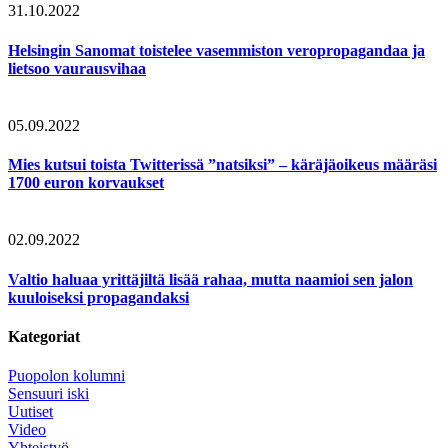
31.10.2022
Helsingin Sanomat toistelee vasemmiston veropropagandaa ja
lietsoo vaurausvihaa
05.09.2022
Mies kutsui toista Twitterissä ”natsiksi” – käräjäoikeus määräsi
1700 euron korvaukset
02.09.2022
Valtio haluaa yrittäjiltä lisää rahaa, mutta naamioi sen jalon
kuuloiseksi propagandaksi
Kategoriat
Puopolon kolumni
Sensuuri iski
Uutiset
Video
Yhteistyö