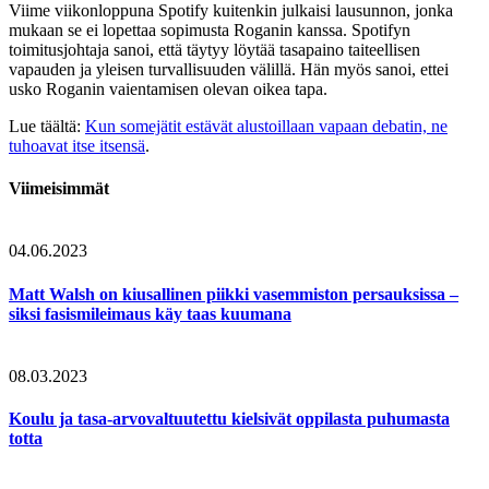
Viime viikonloppuna Spotify kuitenkin julkaisi lausunnon, jonka
mukaan se ei lopettaa sopimusta Roganin kanssa. Spotifyn
toimitusjohtaja sanoi, että täytyy löytää tasapaino taiteellisen
vapauden ja yleisen turvallisuuden välillä. Hän myös sanoi, ettei
usko Roganin vaientamisen olevan oikea tapa.
Lue täältä:
Kun somejätit estävät alustoillaan vapaan debatin, ne
tuhoavat itse itsensä
.
Viimeisimmät
04.06.2023
Matt Walsh on kiusallinen piikki vasemmiston persauksissa –
siksi fasismileimaus käy taas kuumana
08.03.2023
Koulu ja tasa-arvovaltuutettu kielsivät oppilasta puhumasta
totta