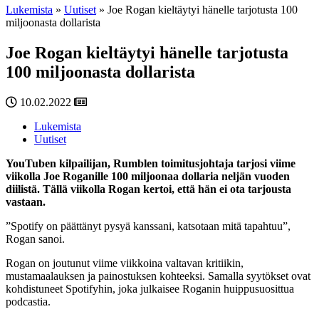
Lukemista
»
Uutiset
»
Joe Rogan kieltäytyi hänelle tarjotusta 100
miljoonasta dollarista
Joe Rogan kieltäytyi hänelle tarjotusta
100 miljoonasta dollarista
10.02.2022
Lukemista
Uutiset
YouTuben kilpailijan, Rumblen toimitusjohtaja tarjosi viime
viikolla Joe Roganille 100 miljoonaa dollaria neljän vuoden
diilistä. Tällä viikolla Rogan kertoi, että hän ei ota tarjousta
vastaan.
”Spotify on päättänyt pysyä kanssani, katsotaan mitä tapahtuu”,
Rogan sanoi.
Rogan on joutunut viime viikkoina valtavan kritiikin,
mustamaalauksen ja painostuksen kohteeksi. Samalla syytökset ovat
kohdistuneet Spotifyhin, joka julkaisee Roganin huippusuosittua
podcastia.