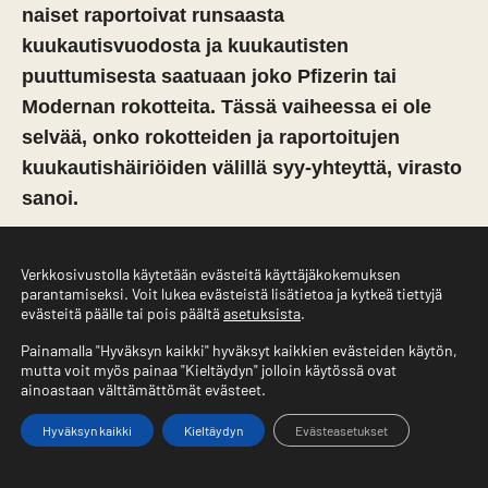
naiset raportoivat runsaasta
kuukautisvuodosta ja kuukautisten
puuttumisesta saatuaan joko Pfizerin tai
Modernan rokotteita. Tässä vaiheessa ei ole
selvää, onko rokotteiden ja raportoitujen
kuukautishäiriöiden välillä syy-yhteyttä, virasto
sanoi.
Kuukautiskierron häiriöt voivat johtua monista taustalla
olevista sairauksista ja stressistä sekä väsymyksestä, EMA
Verkkosivustolla käytetään evästeitä käyttäjäkokemuksen
parantamiseksi. Voit lukea evästeistä lisätietoa ja kytkeä tiettyjä
sanoi. Viraston mukaan vastaavia ​​häiriöitä on raportoitu
evästeitä päälle tai pois päältä
asetuksista
.
myös COVID-19-infektion jälkeen.
Painamalla "Hyväksyn kaikki" hyväksyt kaikkien evästeiden käytön,
Koronarokotus on aiemmin yhdistetty vähäiseen ja
mutta voit myös painaa "Kieltäydyn" jolloin käytössä ovat
ainoastaan välttämättömät evästeet.
tilapäiseen kuukautiskierron pituuden muutokseen,
kertoo National Institutes of Healthin tuore
tutkimus
.
Hyväksyn kaikki
Kieltäydyn
Evästeasetukset
Aiemmin norjalaisessa tutkimuksessa havaittiin, että
Etusivu
Valikko
Yhteystiedot
joillakin naisilla oli runsaammat kuukautiset rokotuksen