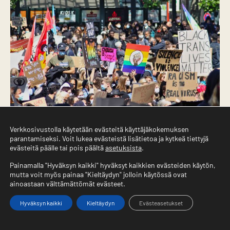
Verkkosivustolla käytetään evästeitä käyttäjäkokemuksen
Breaking Bad -sarjan pääosaa, ”Heisenbergiä”
parantamiseksi. Voit lukea evästeistä lisätietoa ja kytkeä tiettyjä
evästeitä päälle tai pois päältä
asetuksista
.
näyttelevä Bryan Cranston sanoi äskettäin
Los
Angeles Times
–lehdelle, että
Black Lives
Painamalla "Hyväksyn kaikki" hyväksyt kaikkien evästeiden käytön,
mutta voit myös painaa "Kieltäydyn" jolloin käytössä ovat
Matter -protestien jälkeen hän on vihdoin
ainoastaan välttämättömät evästeet.
tunnustanut valkoiset etuoikeutensa ja
Hyväksyn kaikki
Kieltäydyn
Evästeasetukset
”valkosokeutensa”.
Etusivu
Valikko
Yhteystiedot
”Olen 65-vuotias. Minun on opittava, minun on