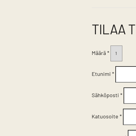
TILAA 
Tuotteen
Määrä
*
tilauslomake
Etunimi
*
Sähköposti
*
Katuosoite
*