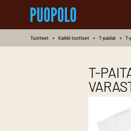
Tuotteet
»
Kaikki tuotteet
»
T-paidat
»
T-
T-PAIT
VARAST