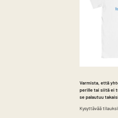
Varmista, että yht
perille tai siitä e
se palautuu takais
Kysyttävää tilauks