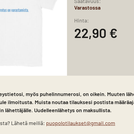
Saatavuus:
Varastossa
Hinta:
22,90 €
eystietosi, myös puhelinnumerosi, on oikein. Muuten lähe
i tule ilmoitusta. Muista noutaa tilauksesi postista määräa
in lähettäjälle. Uudelleenlähetys on maksullista.
ista? Lähetä meiliä:
puopolotilaukset@gmail.com